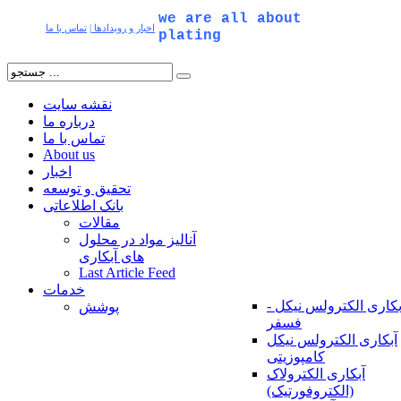
we are all about
اخبار و رویدادها
|
تماس با ما
plating
نقشه سایت
درباره ما
تماس با ما
About us
اخبار
تحقیق و توسعه
بانک اطلاعاتی
مقالات
آنالیز مواد در محلول
های آبکاری
Last Article Feed
خدمات
بکاری الکترولس نیکل -
پوشش
فسفر
آبکاری الکترولس نیکل
کامپوزیتی
آبکاری الکترولاک
(الکتروفورتیک)