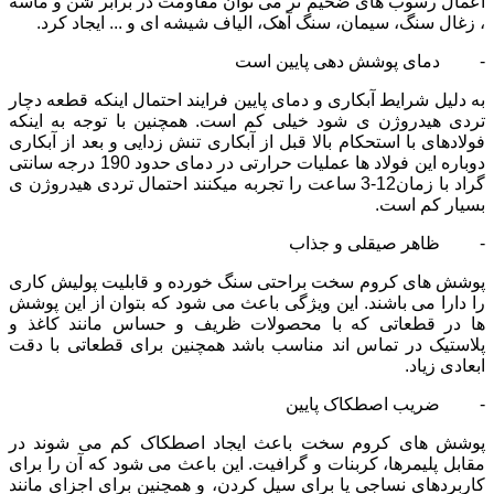
اعمال رسوب های ضخیم تر می توان مقاومت در برابر شن و ماسه
، زغال سنگ، سیمان، سنگ آهک، الیاف شیشه ای و ... ایجاد کرد.
- دمای پوشش دهی پایین است
به دلیل شرایط آبکاری و دمای پایین فرایند احتمال اینکه قطعه دچار
تردی هیدروژن ی شود خیلی کم است. همچنین با توجه به اینکه
فولادهای با استحکام بالا قبل از آبکاری تنش زدایی و بعد از آبکاری
دوباره این فولاد ها عملیات حرارتی در دمای حدود 190 درجه سانتی
گراد با زمان12-3 ساعت را تجربه میکنند احتمال تردی هیدروژن ی
بسیار کم است.
- ظاهر صیقلی و جذاب
پوشش های کروم سخت براحتی سنگ خورده و قابلیت پولیش کاری
را دارا می باشند. این ویژگی باعث می شود که بتوان از این پوشش
ها در قطعاتی که با محصولات ظریف و حساس مانند کاغذ و
پلاستیک در تماس اند مناسب باشد همچنین برای قطعاتی با دقت
ابعادی زیاد.
- ضریب اصطکاک پایین
پوشش های کروم سخت باعث ایجاد اصطکاک کم می شوند در
مقابل پلیمرها، کربنات و گرافیت. این باعث می شود که آن را برای
کاربردهای نساجی یا برای سیل کردن، و همچنین برای اجزای مانند