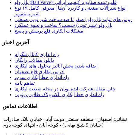
بال ولو (Ball Valve): قلب تپنده صنایع با کیفیت ایرانی
انواع شیرآلات صنعتی و کاربرد آن‌ها | معرفی کامل ۱۹ نوع
شیر با تصویر
روش‌ های تولید بال ولو | صفر تا صد ساخت شیر توپی صنعتی
بال ولو (شیر توپی) چیست؟ ساخت و نحوه عملکرد
مشکلات آبکاری قلع پرسش و پاسخ
آخرین اخبار
راه اندازی کانال تلگرام
دانلود مقالات رایگان
اضافه شدن بخش آنالیز محلول های آبکاری
آدرس آبکاری قلع اصفهان
راه اندازی خط آبکاری سرب
تفاهم نامه
چاپ مقاله شرکت ایده پویان در مجله صنعت آبکاری
راه اندازی خط آبکاری الکترولاک طلایی زیتونی
اطلاعات تماس
نشانی: اصفهان - منطقه صنعتی دولت آباد - خیابان بانک صادرات
(خیابان 9 شیخ بهایی ) - کوچه آبان - انتهای کوچه دوم