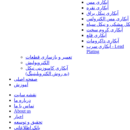
آبکاری مس
آبکاری نقره
آبکاری نیکل براق
آبکاری مس الکترولس
کل مشکی و نیکل سیاه
آبکاری کروم سخت
آبکاری قلع
آبکاری داکرومات
آبکاری سرب - Lead
Plating
تعمیر و بازسازی قطعات
الکتروپولیش
آبکاری کامپوزینی نیکل
(به روش الکتروپلیتینگ)
صفحه اصلی
آموزش
نقشه سایت
درباره ما
تماس با ما
About us
اخبار
تحقیق و توسعه
بانک اطلاعاتی