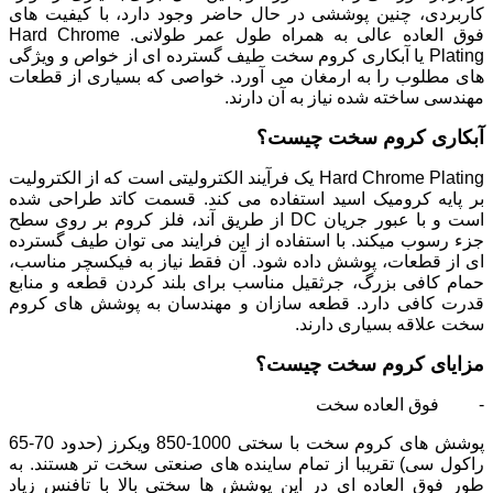
کاربردی، چنین پوششی در حال حاضر وجود دارد، با کیفیت های
فوق العاده عالی به همراه طول عمر طولانی. Hard Chrome
Plating یا آبکاری کروم سخت طیف گسترده ای از خواص و ویژگی
های مطلوب را به ارمغان می آورد. خواصی که بسیاری از قطعات
مهندسی ساخته شده نیاز به آن دارند.
آبکاری کروم سخت چیست؟
Hard Chrome Plating یک فرآیند الکترولیتی است که از الکترولیت
بر پایه کرومیک اسید استفاده می کند. قسمت کاتد طراحی شده
است و با عبور جریان DC از طریق آند، فلز کروم بر روی سطح
جزء رسوب میکند. با استفاده از این فرایند می توان طیف گسترده
ای از قطعات، پوشش داده شود. آن فقط نیاز به فیکسچر مناسب،
حمام کافی بزرگ، جرثقیل مناسب برای بلند کردن قطعه و منابع
قدرت کافی دارد. قطعه سازان و مهندسان به پوشش های کروم
سخت علاقه بسیاری دارند.
مزایای کروم سخت چیست؟
- فوق العاده سخت
پوشش های کروم سخت با سختی 1000-850 ویکرز (حدود 70-65
راکول سی) تقریبا از تمام ساینده های صنعتی سخت تر هستند. به
طور فوق العاده ای در این پوشش ها سختی بالا با تافنس زیاد