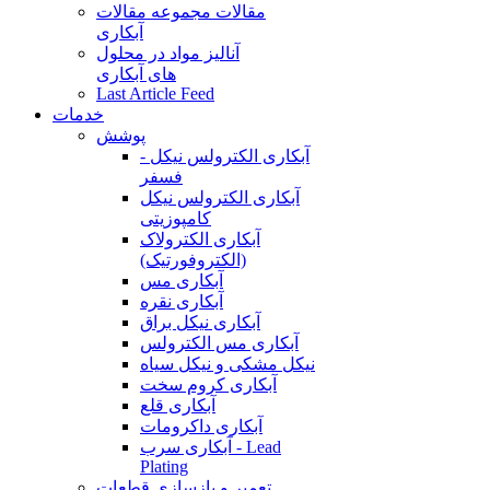
مقالات
مجموعه مقالات
آبکاری
آنالیز مواد در محلول
های آبکاری
Last Article Feed
خدمات
پوشش
آبکاری الکترولس نیکل -
فسفر
آبکاری الکترولس نیکل
کامپوزیتی
آبکاری الکترولاک
(الکتروفورتیک)
آبکاری مس
آبکاری نقره
آبکاری نیکل براق
آبکاری مس الکترولس
نیکل مشکی و نیکل سیاه
آبکاری کروم سخت
آبکاری قلع
آبکاری داکرومات
آبکاری سرب - Lead
Plating
تعمیر و بازسازی قطعات