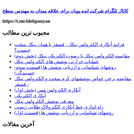
کانال تلگرام شرکت ایده پویان برای علاقه مندان به مهندس سطح
https://t.me/idehpouyan
محبوب ترین مطالب
فرایند آبکاری الکترولس نیکل - فسفر یا همان نیکل سخت
چیست؟
مقايسه الکترولس نيکل با رسوب الکتريکی نيکل (بخش دوم)
عمليات حرارتي پوشش هاي الکترولس نيکل
روشهای شناسایی و ارزیابی پوشش ها (قسمت سوم-
چسبندگی)
مقايسه برخي خواص پوششهاي كرم سخت و الكترولس نيكل
- فسفر
آبکاری الکترولس مس (بخش اول)
آبکاری الکتریکی
معرفی پوشش الکترولس نیکل
راه اندازی خط آبکاری الکترولاک طلایی زیتونی
روشهای شناسایی و ارزیابی پوشش ها (قسمت اول)
آخرین مقالات