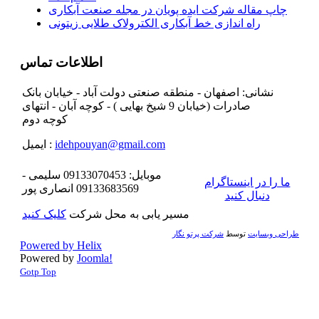
چاپ مقاله شرکت ایده پویان در مجله صنعت آبکاری
راه اندازی خط آبکاری الکترولاک طلایی زیتونی
اطلاعات تماس
نشانی: اصفهان - منطقه صنعتی دولت آباد - خیابان بانک
صادرات (خیابان 9 شیخ بهایی ) - کوچه آبان - انتهای
کوچه دوم
idehpouyan@gmail.com
ایمیل :
موبایل: 09133070453 سلیمی -
ما را در اینستاگرام
09133683569 انصاری پور
دنبال کنید
مسیر یابی به محل شرکت
کلیک کنید
طراحی وبسایت
توسط
شرکت پرتو نگار
Powered by Helix
Powered by
Joomla!
Gotp Top