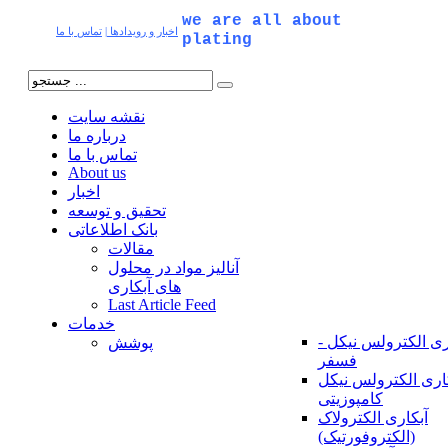
we are all about
اخبار و رویدادها
|
تماس با ما
plating
نقشه سایت
درباره ما
تماس با ما
About us
اخبار
تحقیق و توسعه
بانک اطلاعاتی
مقالات
آنالیز مواد در محلول
های آبکاری
Last Article Feed
خدمات
ری الکترولس نیکل -
پوشش
فسفر
اری الکترولس نیکل
کامپوزیتی
آبکاری الکترولاک
(الکتروفورتیک)