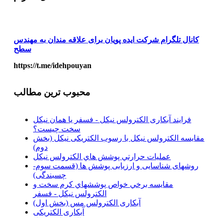
کانال تلگرام شرکت ایده پویان برای علاقه مندان به مهندس
سطح
https://t.me/idehpouyan
محبوب ترین مطالب
فرایند آبکاری الکترولس نیکل - فسفر یا همان نیکل
سخت چیست؟
مقايسه الکترولس نيکل با رسوب الکتريکی نيکل (بخش
دوم)
عمليات حرارتي پوشش هاي الکترولس نيکل
روشهای شناسایی و ارزیابی پوشش ها (قسمت سوم-
چسبندگی)
مقايسه برخي خواص پوششهاي كرم سخت و
الكترولس نيكل - فسفر
آبکاری الکترولس مس (بخش اول)
آبکاری الکتریکی