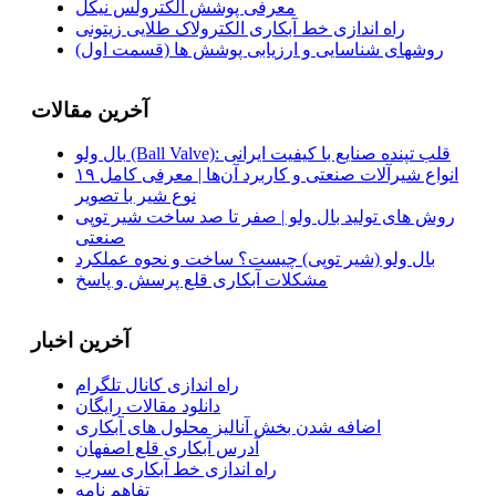
معرفی پوشش الکترولس نیکل
راه اندازی خط آبکاری الکترولاک طلایی زیتونی
روشهای شناسایی و ارزیابی پوشش ها (قسمت اول)
آخرین مقالات
بال ولو (Ball Valve): قلب تپنده صنایع با کیفیت ایرانی
انواع شیرآلات صنعتی و کاربرد آن‌ها | معرفی کامل ۱۹
نوع شیر با تصویر
روش‌ های تولید بال ولو | صفر تا صد ساخت شیر توپی
صنعتی
بال ولو (شیر توپی) چیست؟ ساخت و نحوه عملکرد
مشکلات آبکاری قلع پرسش و پاسخ
آخرین اخبار
راه اندازی کانال تلگرام
دانلود مقالات رایگان
اضافه شدن بخش آنالیز محلول های آبکاری
آدرس آبکاری قلع اصفهان
راه اندازی خط آبکاری سرب
تفاهم نامه