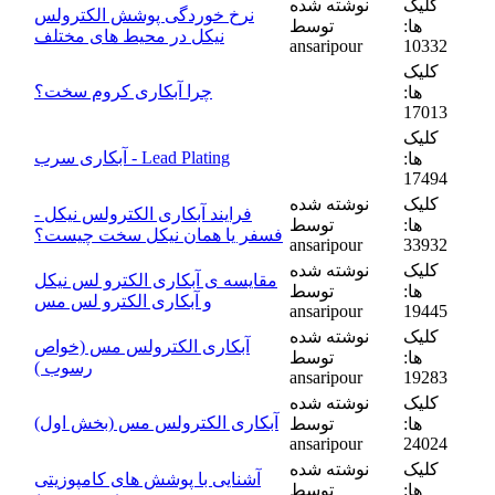
کلیک
نوشته شده
نرخ خوردگی پوشش الکترولس
ها:
توسط
نیکل در محیط های مختلف
ansaripour
10332
کلیک
چرا آبکاری کروم سخت؟
ها:
17013
کلیک
آبکاری سرب - Lead Plating
ها:
17494
کلیک
نوشته شده
فرایند آبکاری الکترولس نیکل -
ها:
توسط
فسفر یا همان نیکل سخت چیست؟
ansaripour
33932
کلیک
نوشته شده
مقایسه ی آبکاری الکترو لس نیکل
ها:
توسط
و آبکاری الکترو لس مس
ansaripour
19445
کلیک
نوشته شده
آبکاری الکترولس مس (خواص
ها:
توسط
رسوب )
ansaripour
19283
کلیک
نوشته شده
آبکاری الکترولس مس (بخش اول)
ها:
توسط
ansaripour
24024
کلیک
نوشته شده
آشنایی با پوشش های کامپوزیتی
ها:
توسط