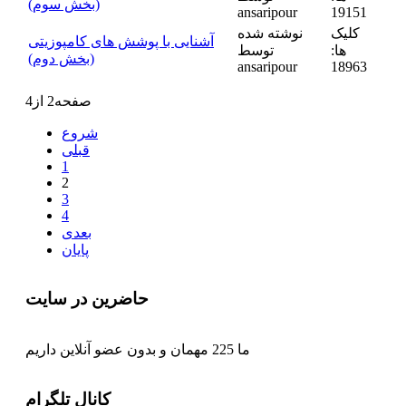
(بخش سوم)
ansaripour
19151
کلیک
نوشته شده
آشنایی با پوشش های کامپوزیتی
ها:
توسط
(بخش دوم)
ansaripour
18963
صفحه2 از4
شروع
قبلی
1
2
3
4
بعدی
پایان
حاضرین در سایت
ما 225 مهمان و بدون عضو آنلاین داریم
کانال تلگرام