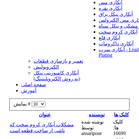
آبکاری مس
آبکاری نقره
آبکاری نیکل براق
کاری مس الکترولس
 مشکی و نیکل سیاه
آبکاری کروم سخت
آبکاری قلع
آبکاری داکرومات
آبکاری سرب - Lead
Plating
تعمیر و بازسازی قطعات
الکتروپولیش
آبکاری کامپوزینی نیکل
(به روش الکتروپلیتینگ)
صفحه اصلی
آموزش
نمایش #
کلیک ها
نویسنده
عنوان
کلیک
نوشته شده
مشکلات آبکاری کروم سخت که
ها:
توسط
ناشی از ساخت قطعه است
ansaripour
10699