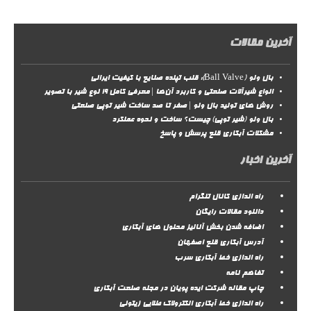
آخرین مقالات
بال ولو (Ball Valve): قلب تپنده صنایع با کیفیت ایرانی
انواع شیرآلات صنعتی و کاربرد آن‌ها | معرفی کامل ۱۹ نوع شیر با تصویر
روش‌ های تولید بال ولو | صفر تا صد ساخت شیر توپی صنعتی
بال ولو (شیر توپی) چیست؟ ساخت و نحوه عملکرد
مشکلات آبکاری قلع پرسش و پاسخ
آخرین اخبار
راه اندازی کانال تلگرام
دانلود مقالات رایگان
اضافه شدن بخش آنالیز محلول های آبکاری
آدرس آبکاری قلع اصفهان
راه اندازی خط آبکاری سرب
تفاهم نامه
چاپ مقاله شرکت ایده پویان در مجله صنعت آبکاری
راه اندازی خط آبکاری الکترولاک طلایی زیتونی