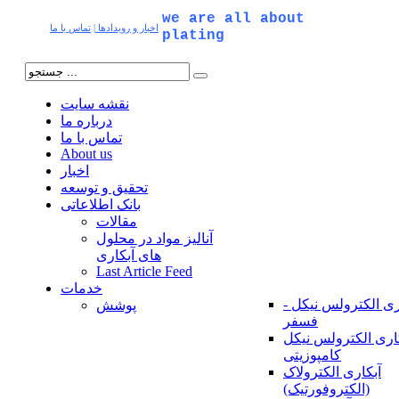
we are all about
اخبار و رویدادها
|
تماس با ما
plating
نقشه سایت
درباره ما
تماس با ما
About us
اخبار
تحقیق و توسعه
بانک اطلاعاتی
مقالات
آنالیز مواد در محلول
های آبکاری
Last Article Feed
خدمات
ری الکترولس نیکل -
پوشش
فسفر
اری الکترولس نیکل
کامپوزیتی
آبکاری الکترولاک
(الکتروفورتیک)