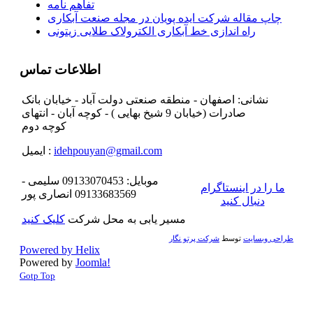
تفاهم نامه
چاپ مقاله شرکت ایده پویان در مجله صنعت آبکاری
راه اندازی خط آبکاری الکترولاک طلایی زیتونی
اطلاعات تماس
نشانی: اصفهان - منطقه صنعتی دولت آباد - خیابان بانک
صادرات (خیابان 9 شیخ بهایی ) - کوچه آبان - انتهای
کوچه دوم
idehpouyan@gmail.com
ایمیل :
موبایل: 09133070453 سلیمی -
ما را در اینستاگرام
09133683569 انصاری پور
دنبال کنید
مسیر یابی به محل شرکت
کلیک کنید
طراحی وبسایت
توسط
شرکت پرتو نگار
Powered by Helix
Powered by
Joomla!
Gotp Top