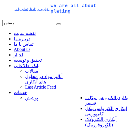
we are all about
اخبار و رویدادها
|
تماس با ما
plating
نقشه سایت
درباره ما
تماس با ما
About us
اخبار
تحقیق و توسعه
بانک اطلاعاتی
مقالات
آنالیز مواد در محلول
های آبکاری
Last Article Feed
خدمات
بکاری الکترولس نیکل -
پوشش
فسفر
آبکاری الکترولس نیکل
کامپوزیتی
آبکاری الکترولاک
(الکتروفورتیک)