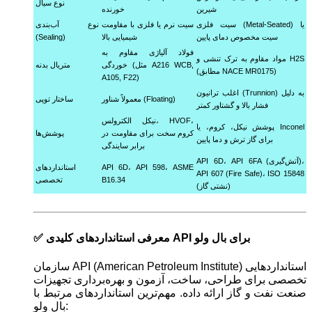
نوع سیال
شیرین
خورنده
سیت فلزی (Metal-Seated) یا
سیت نرم یا فلزی با مقاومت
نوع آب‌بندی
سیت مخصوص دمای پایین
شیمیایی بالا
(Sealing)
فولاد آلیاژی مقاوم به
مواد مقاوم به ترک تنشی و H2S
خوردگی (مثل A216 WCB,
متریال بدنه
(مطابق NACE MR0175)
A105, F22)
اغلب ترانیون (Trunnion) به دلیل
معمولاً شناور (Floating)
ساختار توپی
فشار بالا و گشتاور کمتر
نیکل الکترولس، HVOF،
پوشش نیکل، کروم، یا Inconel
کروم سخت برای مقاومت در
پوشش‌ها
برای گاز ترش و دما پایین
برابر سایندگی
API 6D، API 6FA (آتش‌گیری)،
API 6D، API 598، ASME
استانداردهای
API 607 (Fire Safe)، ISO 15848
B16.34
تخصصی
(نشتی گاز)
✅ معرفی استانداردهای کلیدی API برای بال ولو
سازمان API (American Petroleum Institute) استانداردهایی
تخصصی برای طراحی، ساخت، آزمون و بهره‌برداری تجهیزات
صنعت نفت و گاز ارائه داده. مهم‌ترین استانداردهای مرتبط با
بال ولو: