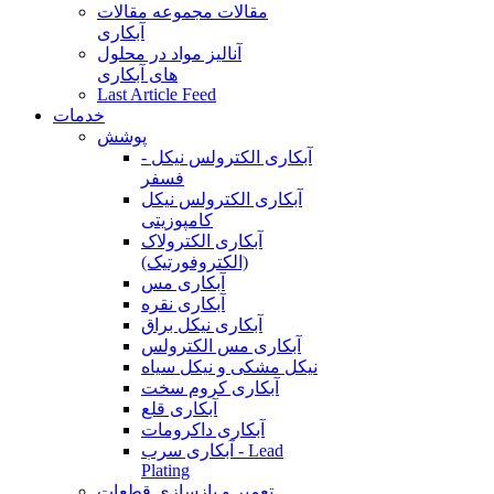
مقالات
مجموعه مقالات
آبکاری
آنالیز مواد در محلول
های آبکاری
Last Article Feed
خدمات
پوشش
آبکاری الکترولس نیکل -
فسفر
آبکاری الکترولس نیکل
کامپوزیتی
آبکاری الکترولاک
(الکتروفورتیک)
آبکاری مس
آبکاری نقره
آبکاری نیکل براق
آبکاری مس الکترولس
نیکل مشکی و نیکل سیاه
آبکاری کروم سخت
آبکاری قلع
آبکاری داکرومات
آبکاری سرب - Lead
Plating
تعمیر و بازسازی قطعات