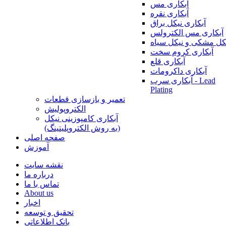
آبکاری مس
آبکاری نقره
آبکاری نیکل براق
آبکاری مس الکترولس
کل مشکی و نیکل سیاه
آبکاری کروم سخت
آبکاری قلع
آبکاری داکرومات
آبکاری سرب - Lead
Plating
تعمیر و بازسازی قطعات
الکتروپولیش
آبکاری کامپوزینی نیکل
(به روش الکتروپلیتینگ)
صفحه اصلی
آموزش
نقشه سایت
درباره ما
تماس با ما
About us
اخبار
تحقیق و توسعه
بانک اطلاعاتی