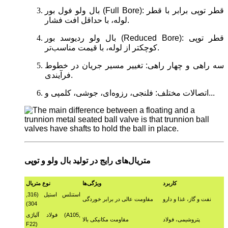
بال ولو فول بور (Full Bore): قطر توپی برابر با قطر
لوله، با حداقل افت فشار.
بال ولو ردیوسد بور (Reduced Bore): قطر توپی
کوچکتر از لوله، با قیمت مناسب‌تر.
سه راهی و چهار راهی: تغییر مسیر جریان در خطوط
فرآیندی.
اتصالات مختلف: فلنجی، رزوه‌ای، جوشی، کلمپی و...
متریال‌های رایج در تولید بال ولو و توپی
کاربرد
ویژگی‌ها
نوع متریال
استنلس استیل (316,
نفت و گاز، غذا و دارو
مقاومت عالی در برابر خوردگی
304)
فولاد آلیاژی (A105,
پتروشیمی، فولاد
مقاومت مکانیکی بالا
F22)