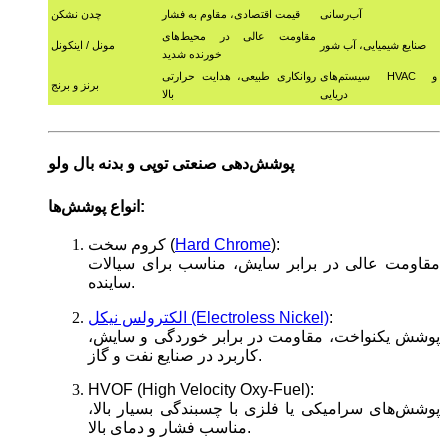
آب‌رسانی
قیمت اقتصادی، مقاوم به فشار
چدن نشکن
مقاومت عالی در محیط‌های
صنایع شیمیایی، آب شور
مونل / اینکونل
خورنده شدید
سیستم‌های HVAC و
روانکاری طبیعی، هدایت حرارتی
برنز و برنج
دریایی
بالا
پوشش‌دهی صنعتی توپی و بدنه بال ولو
انواع پوشش‌ها:
):
Hard Chrome
کروم سخت (
مقاومت عالی در برابر سایش، مناسب برای سیالات
ساینده.
:
الکترولس نیکل (Electroless Nickel)
پوشش یکنواخت، مقاومت در برابر خوردگی و سایش،
کاربرد در صنایع نفت و گاز.
HVOF (High Velocity Oxy-Fuel):
پوشش‌های سرامیکی یا فلزی با چسبندگی بسیار بالا،
مناسب فشار و دمای بالا.