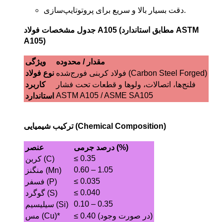
دقت بسیار بالا و سریع برای پروتوتایپ‌سازی.
جدول مشخصات فولاد A105 (مطابق استاندارد ASTM
A105)
مقدار / محدوده
ویژگی
فولاد کربنی فورج‌شده (Carbon Steel Forged)
نوع فولاد
فلنج‌ها، اتصالات، ولوها و قطعات تحت فشار
کاربرد
ASTM A105 / ASME SA105
استاندارد
ترکیب شیمیایی (Chemical Composition)
درصد جرمی (%)
عنصر
≤ 0.35
کربن (C)
0.60 – 1.05
منگنز (Mn)
≤ 0.035
فسفر (P)
≤ 0.040
گوگرد (S)
0.10 – 0.35
سیلیسیم (Si)
≤ 0.40 (در صورت وجود)
مس (Cu)*