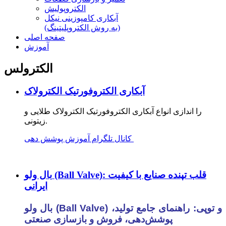
الکتروپولیش
آبکاری کامپوزینی نیکل
(به روش الکتروپلیتینگ)
صفحه اصلی
آموزش
الکترولس
آبکاری الکتروفورتیک الکترولاک
را اندازی انواع آبکاری الکتروفورتیک الکترولاک طلایی و
زیتونی.
کانال تلگرام آموزش پوشش دهی
بال ولو (Ball Valve): قلب تپنده صنایع با کیفیت
ایرانی
بال ولو (Ball Valve) و توپی: راهنمای جامع تولید،
پوشش‌دهی، فروش و بازسازی صنعتی