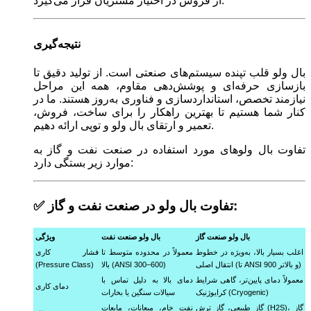
از فروش در اختیار مشتریان قرار می‌گیرد.
نتیجه‌گیری
بال ولو قلب تپنده سیستم‌های صنعتی است. از تولید دقیق تا
بازسازی حرفه‌ای و پوشش‌دهی مقاوم، همه این مراحل
نیازمند تخصص، استانداردسازی و فناوری به‌روز هستند. ما در
کنار شما هستیم تا بهترین راهکار را برای ساخت، فروش،
تعمیر و ارتقای بال ولو و توپی ارائه دهیم.
تفاوت بال ولوهای مورد استفاده در صنعت نفت و گاز به
موارد زیر بستگی دارد:
✅ تفاوت بال ولو در صنعت نفت و گاز:
بال ولو صنعت گاز
بال ولو صنعت نفت
ویژگی
اغلب بسیار بالا، به‌ویژه در خطوط
معمولاً در محدوده متوسط تا
فشار کاری
انتقال اصلی (تا ANSI 900 و بالاتر)
بالا (ANSI 300–600)
(Pressure Class)
معمولاً دمای پایین‌تر، گاهی شرایط
دمای بالا به دلیل تماس با
دمای کاری
کرایوژنیک (Cryogenic)
سیالات سنگین یا بخارات
گاز طبیعی، گاز ترش (H2S)، گاز
نفت خام، میعانات، مایعات