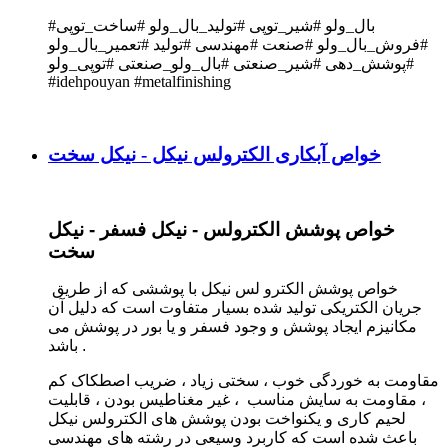
#بال_ولو #شیر_توپی #تولید_بال_ولو #ساخت_توپی
#فروش_بال_ولو #صنعت #مهندسی #تولید #تعمیر_بال_ولو
#پوشش_دهی #شیر_صنعتی #بال_ولو_صنعتی #توپی_ولو
#idehpouyan #metalfinishing
خواص آبکاری الکترولس نیکل - نیکل سخت
خواص پوشش الکترولس - نیکل فسفر - نیکل
سخت
خواص پوشش الکترو لس نیکل با پوششی که از طریق
جریان الکتریکی تولید شده بسیار متفاوت است که دلیل آن
مکانیزم ایجاد پوشش و وجود فسفر و یا بور در پوشش می
باشد .
مقاومت به خوردگی خوب ، سختی زیاد ، ضریب اصطکاک کم
، مقاومت به سایش مناسب ، غیر مغناطیس بودن ، قابلیت
لحیم کاری و یکنواخت بودن پوشش های الکترولس نیکل
باعث شده است که کاربرد وسیعی در رشته های مهندسی