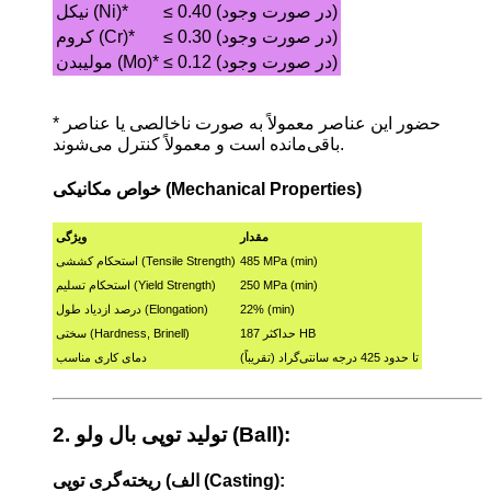
≤ 0.40 (در صورت وجود)
نیکل (Ni)*
≤ 0.30 (در صورت وجود)
کروم (Cr)*
≤ 0.12 (در صورت وجود)
مولیبدن (Mo)*
* حضور این عناصر معمولاً به صورت ناخالصی یا عناصر
باقی‌مانده است و معمولاً کنترل می‌شوند.
خواص مکانیکی (Mechanical Properties)
مقدار
ویژگی
485 MPa (min)
استحکام کششی (Tensile Strength)
250 MPa (min)
استحکام تسلیم (Yield Strength)
22% (min)
درصد ازدیاد طول (Elongation)
حداکثر 187 HB
سختی (Hardness, Brinell)
تا حدود 425 درجه سانتی‌گراد (تقریباً)
دمای کاری مناسب
2. تولید توپی بال ولو (Ball):
الف) ریخته‌گری توپی (Casting):