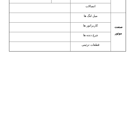
اتصالات
میل لنگ ها
کاربراتور ها
صنعت
موتور
چرخ دنده ها
قطعات تزئینی