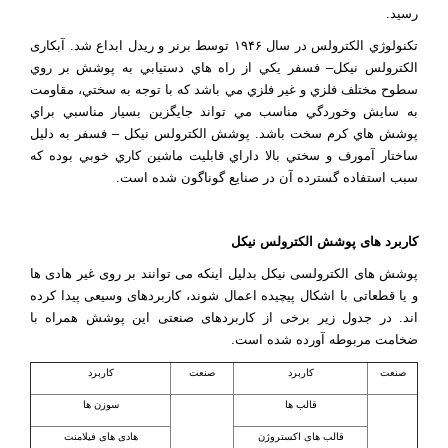
رسید.
تكنولوژي الكترولس در سال ۱۹۴۶ توسط برنر و ريدل ابداع شد. آبکاری
الكترولس نيكل– فسفر يكي از راه هاي دستيابي به پوشش بر روي
سطوح مختلف فلزي و غير فلزي مي باشد كه با توجه به سختي، مقاومت
به سايش وخوردگي مناسب مي تواند جايگزين بسيار مناسبي براي
پوشش هاي كرم سخت باشد. پوشش الكترولس نيكل – فسفر به دليل
ساختار آمورف و سختي بالا داراي قابليت ماشين كاري خوبي بوده كه
سبب استفاده گسترده آن در صنايع گوناگون شده است.
کاربرد های پوشش الکترولس نیکل
پوشش های الکترولسی نیکل بدلیل اینکه می توانند بر روی غیر هادی ها
و یا قطعاتی با اشکال پیچیده اعمال شوند، کاربردهای وسیعی پیدا کرده
اند. در جدول زیر برخی از کاربردهای صنعتی این پوشش همراه با
ضخامت مربوطه آورده شده است.
صنعت
کاربرد
صنعت
کاربرد
قالب ها
سوزن ها
قالب های اکستروژن
هادی های فیلامنت