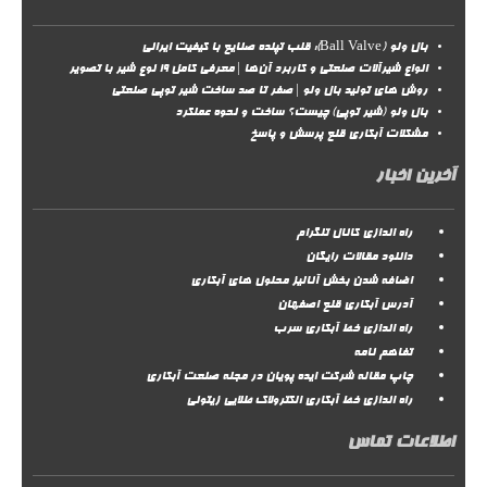
بال ولو (Ball Valve): قلب تپنده صنایع با کیفیت ایرانی
انواع شیرآلات صنعتی و کاربرد آن‌ها | معرفی کامل ۱۹ نوع شیر با تصویر
روش‌ های تولید بال ولو | صفر تا صد ساخت شیر توپی صنعتی
بال ولو (شیر توپی) چیست؟ ساخت و نحوه عملکرد
مشکلات آبکاری قلع پرسش و پاسخ
آخرین اخبار
راه اندازی کانال تلگرام
دانلود مقالات رایگان
اضافه شدن بخش آنالیز محلول های آبکاری
آدرس آبکاری قلع اصفهان
راه اندازی خط آبکاری سرب
تفاهم نامه
چاپ مقاله شرکت ایده پویان در مجله صنعت آبکاری
راه اندازی خط آبکاری الکترولاک طلایی زیتونی
اطلاعات تماس