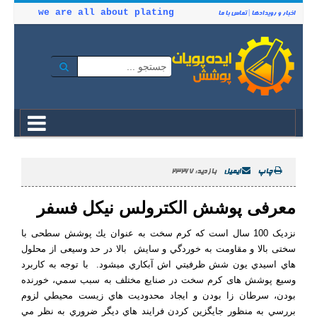
we are all about plating
اخبار و رویدادها
|
تماس با ما
چاپ
ایمیل
بازدید: 23267
معرفی پوشش الکترولس نیکل فسفر
نزدیک 100 سال است که كرم سخت به عنوان يك پوشش سطحی با
سختی بالا و مقاومت به خوردگي و سایش بالا در حد وسیعی از محلول
هاي اسيدي يون شش ظرفيتي اش آبكاري ميشود. با توجه به كاربرد
وسيع پوشش های كرم سخت در صنايع مختلف به سبب سمي، خورنده
بودن، سرطان زا بودن و ايجاد محدوديت هاي زيست محيطي لزوم
بررسي به منظور جايگزين كردن فرايند هاي ديگر ضروري به نظر مي