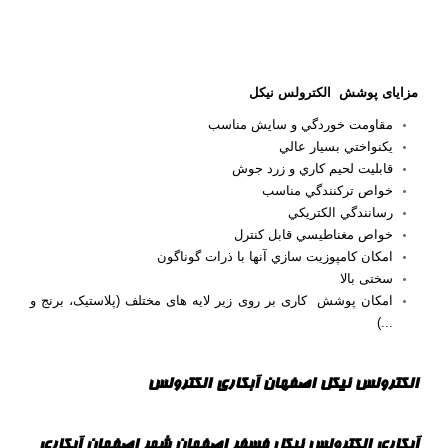
مزایای پوشش الکترولس نیکل
مقاومت خوردگي و سايش مناسب
يكنواختي بسيار عالي
قابليت لحيم كاري و زرد جوش
خواص تركنندگي مناسب
رسانندگي الكتريكي
خواص مغناطيسي قابل كنترل
امكان كامپوزيت سازي آنها با ذرات گوناگون
سختی بالا
امکان پوشش کاری بر روی زیر لایه های مختلف (پلاستیک، برنج و
...)
الکترولس نیکل اصفهان آبکاری الکترولس
آبکاری الکترولس نیکل فسفر اصفهان شهر اصفهان آبکاری