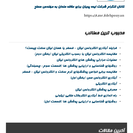
کانال تلگرام شرکت ایده پویان برای علاقه مندان به مهندس سطح
https://t.me/idehpouyan
محبوب ترین مطالب
فرایند آبکاری الکترولس نیکل - فسفر یا همان نیکل سخت چیست؟
مقايسه الکترولس نيکل با رسوب الکتريکی نيکل (بخش دوم)
عمليات حرارتي پوشش هاي الکترولس نيکل
روشهای شناسایی و ارزیابی پوشش ها (قسمت سوم- چسبندگی)
مقايسه برخي خواص پوششهاي كرم سخت و الكترولس نيكل - فسفر
آبکاری الکترولس مس (بخش اول)
آبکاری الکتریکی
معرفی پوشش الکترولس نیکل
راه اندازی خط آبکاری الکترولاک طلایی زیتونی
روشهای شناسایی و ارزیابی پوشش ها (قسمت اول)
آخرین مقالات