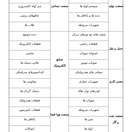
صنعت تولید
سیستم لوله ها
صنعت نساجی
سر لوله اکستروژن
دنده ها و یاتاقان ها
چاقوهای برشی
تجهیزات مربوطه
قلاب ها
شفت های مو تورهای دیزلی
دنده سوئیچ
قطعات رانشی
قطعات الکترونیک
حمل و نقل
استوانه سوپاپ
شاسی
صنایع
سوپاپ موتور
فلاپی دیسک ها
الکترونیک
سیلندر های هیدرولیکی
کندانسورهای سرامیکی
معدن کاری
تجهیزات حفاری
مقاومت ها
لودرهای نوار نقاله
دیسک گردان ها
سوپاپ ها
قطعات هیدرولیک
تجهیزات مربوطه
قطعات کمپرسور
صنعت هوا فضا
صنعت نفت
شیر ها
یاتاقان ها
و گاز
لوله ها
اتصالات