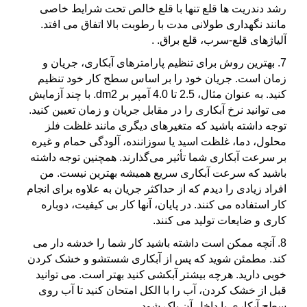
رشد دندریت ها قلع تنها با قلع خالص تحت شرایط خاصی
مانند نگهداری طولانی مدت با رطوبت بالا اتفاق می افتد.
آلیاژهای قلع-سرب، قلع براق. .
7. بهترین روش برای تنظیم پارامترهای آبکاری، جریان و
زمان است. جریان خود را بر اساس سطح کار خود تنظیم
کنید. به عنوان مثال، 2.5 تا 4.0 آمپر بر dm2. با چند آزمایش
می توانید نرخ آبکاری را در مقابل جریان و زمان تعیین کنید.
توجه داشته باشید که متغیرهای دیگری مانند غلظت فلز
محلول، دما، غلظت اسید یا سوزاننده، آلودگی حمام و غیره
بر سرعت آبکاری شما تأثیر می‌گذارند. همچنین توجه داشته
باشید که سرعت آبکاری سریع همیشه بهترین نیست. من
افراد زیادی را دیدم که از حداکثر جریان به علاوه برای انجام
کار استفاده می کنند. در پایان، آنها کار بی کیفیت، دوباره
کاری و ضایعات تولید می کنند.
8. آنچه ممکن است داشته باشید کار شما را خدشه دار می
کند. مطمئن شوید که پس از آبکاری شستشو و خشک کردن
خوبی دارید. هرچه بیشتر آبکشی کنید بهتر است. می توانید
قبل از خشک کردن، آب را با الکل امتحان کنید تا آب روی
سطح آبکاری یا داخل آن پاک شود.