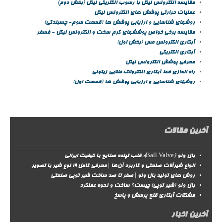
مقايسه الکترولس نيکل با رسوب الکتريکی نيکل (بخش دوم)
عمليات حرارتي پوشش هاي الکترولس نيکل
روشهای شناسایی و ارزیابی پوشش ها (قسمت سوم- چسبندگی)
مقايسه برخي خواص پوششهاي كرم سخت و الكترولس نيكل - فسفر
آبکاری الکترولس مس (بخش اول)
آبکاری الکتریکی
معرفی پوشش الکترولس نیکل
راه اندازی خط آبکاری الکترولاک طلایی زیتونی
روشهای شناسایی و ارزیابی پوشش ها (قسمت اول)
آخرین مقالات
بال ولو (Ball Valve): قلب تپنده صنایع با کیفیت ایرانی
انواع شیرآلات صنعتی و کاربرد آن‌ها | معرفی کامل ۱۹ نوع شیر با تصویر
روش‌ های تولید بال ولو | صفر تا صد ساخت شیر توپی صنعتی
بال ولو (شیر توپی) چیست؟ ساخت و نحوه عملکرد
مشکلات آبکاری قلع پرسش و پاسخ
آخرین اخبار