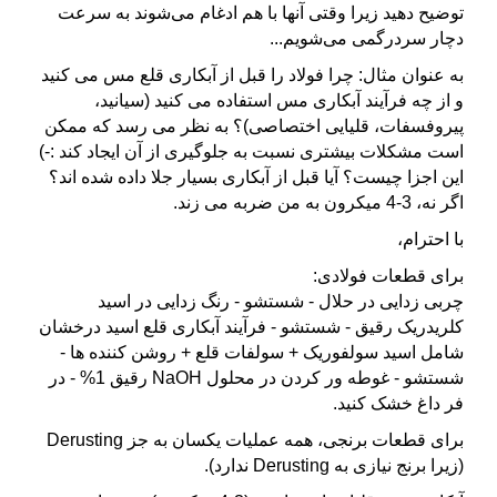
توضیح دهید زیرا وقتی آنها با هم ادغام می‌شوند به سرعت
دچار سردرگمی می‌شویم...
به عنوان مثال: چرا فولاد را قبل از آبکاری قلع مس می کنید
و از چه فرآیند آبکاری مس استفاده می کنید (سیانید،
پیروفسفات، قلیایی اختصاصی)؟ به نظر می رسد که ممکن
است مشکلات بیشتری نسبت به جلوگیری از آن ایجاد کند :-)
این اجزا چیست؟ آیا قبل از آبکاری بسیار جلا داده شده اند؟
اگر نه، 3-4 میکرون به من ضربه می زند.
با احترام،
برای قطعات فولادی:
چربی زدایی در حلال - شستشو - رنگ زدایی در اسید
کلریدریک رقیق - شستشو - فرآیند آبکاری قلع اسید درخشان
شامل اسید سولفوریک + سولفات قلع + روشن کننده ها -
شستشو - غوطه ور کردن در محلول NaOH رقیق 1% - در
فر داغ خشک کنید.
برای قطعات برنجی، همه عملیات یکسان به جز Derusting
(زیرا برنج نیازی به Derusting ندارد).