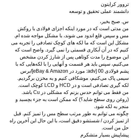
تروور کرایتون
دانشمند عملی تحقیق و توسعه
س. صبح بخیر،
من مدتی است که در مورد اینکه اجزای فولادی با روکش
مس و سپس قلع اندود می شوند، با مشکل مواجه شده ام.
مشکل این است که ما لکه های کوچک تصادفی را تجربه می
کنیم که در آن آبکاری قسمتی را نمی گیرد. واضح است که
این موضوع را مدت کوتاهی پس از شارژ کردن مشخص
می‌کنیم، سپس باید هر قسمت و آنهایی را با لکه‌هایی که با
پشم فولادی 00 [adv: مورد در eBay & Amazon]/برس
سیمی پاک می‌کنیم، موشکافی کنیم و به مخزن برگردیم.
لکه گیری تصادفی است و در HCD و LCD کوچک است.
من فقط می توانم حدس بزنم که مشکلی در Cu باشد.
(روغن روی سطح شاید؟) که ممکن است به جزء بچسبد و
منجر به لکه شود.
چگونه می توانم به طور مرتب سطح مس را تمیز کنم. قبل
از تمیز کردن / شستشو دقیق است، با این حال این آخرین راه
حل من است.
پیشاپیش بسیار متشکرم