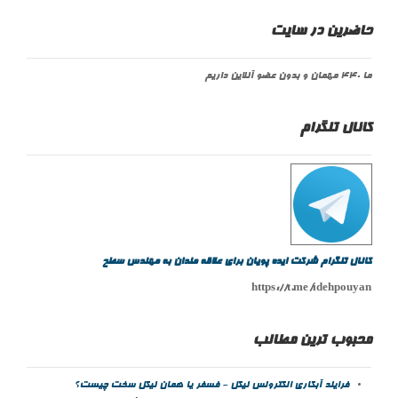
حاضرین در سایت
ما 440 مهمان و بدون عضو آنلاین داریم
کانال تلگرام
کانال تلگرام شرکت ایده پویان برای علاقه مندان به مهندس سطح
https://t.me/idehpouyan
محبوب ترین مطالب
فرایند آبکاری الکترولس نیکل - فسفر یا همان نیکل سخت چیست؟