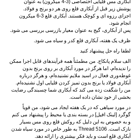
آبکاری مس قلیایی اختصاصی (3-4 میکرون) به عنوان
پوشش زیر قبل از آبکاری قلع روی هر دو برنج و فولاد.
اجزای رزوه ای و کوچک هستند. آبکاری قلع 3-6 میکرون
انجام شود.
پس از آبکاری، گیج به عنوان معیار بازرسی بررسی می شود.
ظرف یک هفته، آبکاری قلع کدر و سیاه می شود.
لطفا راه حل پیشنهاد کنید
الف سلام پانکاج. من مطمئناً همه فرآیندهای قابل اجرا ممکن
را ندیده‌ام، اما هرگز در مورد آبکاری بر روی برنج بدون
غوطه‌وری فعال در اسید ملایم نشنیده‌ام، و هرگز درباره
آبکاری فولاد یا برنج بدون تمیز کردن قلیایی اول نشنیده‌ام.
من را شگفت زده می کند که آبکاری شما چسبندگی رضایت
بخشی از خود نشان داده است.
در مورد سیاهی که در یک هفته ایجاد می شود، من قویاً
گوگرد [لینک افیل] در بسته بندی یا محیط را پیشنهاد می کنم
و به خصوص به این دلیل که روکش قلع روی مس بسیار
نازک است. Thread 5106 به طور خاص در مورد سیاه شدن
آبکاری قلع است و باید فکر بیشتری را ارائه دهد.