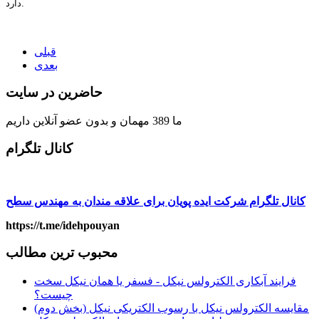
دارد.
قبلی
بعدی
حاضرین در سایت
ما 389 مهمان و بدون عضو آنلاین داریم
کانال تلگرام
کانال تلگرام شرکت ایده پویان برای علاقه مندان به مهندس سطح
https://t.me/idehpouyan
محبوب ترین مطالب
فرایند آبکاری الکترولس نیکل - فسفر یا همان نیکل سخت
چیست؟
مقايسه الکترولس نيکل با رسوب الکتريکی نيکل (بخش دوم)