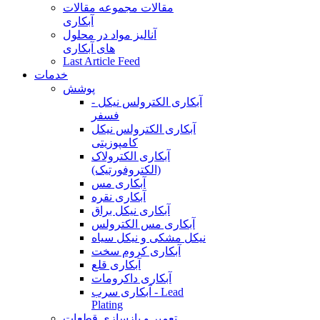
مقالات
مجموعه مقالات
آبکاری
آنالیز مواد در محلول
های آبکاری
Last Article Feed
خدمات
پوشش
آبکاری الکترولس نیکل -
فسفر
آبکاری الکترولس نیکل
کامپوزیتی
آبکاری الکترولاک
(الکتروفورتیک)
آبکاری مس
آبکاری نقره
آبکاری نیکل براق
آبکاری مس الکترولس
نیکل مشکی و نیکل سیاه
آبکاری کروم سخت
آبکاری قلع
آبکاری داکرومات
آبکاری سرب - Lead
Plating
تعمیر و بازسازی قطعات