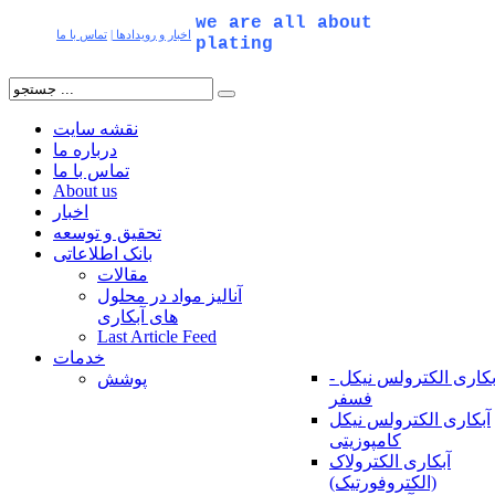
we are all about
اخبار و رویدادها
|
تماس با ما
plating
نقشه سایت
درباره ما
تماس با ما
About us
اخبار
تحقیق و توسعه
بانک اطلاعاتی
مقالات
آنالیز مواد در محلول
های آبکاری
Last Article Feed
خدمات
بکاری الکترولس نیکل -
پوشش
فسفر
آبکاری الکترولس نیکل
کامپوزیتی
آبکاری الکترولاک
(الکتروفورتیک)