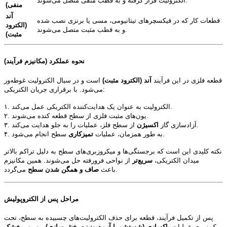
الکترولیت قرار گرفته و به قطب منفی متصل می‌شوند.
منفی)
آند
قطعات کار که در فیکسچرهای تیتانیومی، مسی یا برنزی نصب شده
(الکترود
و به قطب مثبت متصل می‌شوند.
مثبت)
نحوه عملکرد (مکانیزم فرآیند)
قطعه فلزی در این فرآیند
آند (الکترود مثبت)
است و در سیال الکترولیت غوطه‌ور
می‌شود. با برقراری جریان الکتریکی:
۱. الکترولیت به عنوان یک هدایت‌کننده الکتریکی عمل می‌کند.
۲. یون‌های مثبت فلزی از سطح قطعه کنده می‌شوند.
از سطح فلز، عملیات را به جلو هدایت می‌کند.
۳. آزادسازی گاز
اکسیژن
سطح انجام می‌شود.
۴. به طور همزمان، عملیات
تمیزکاری
نکته کلیدی این است که برجستگی‌ها و میکروزبری‌های سطح به دلیل تراکم بالاتر
میدان الکتریکی،
سریع‌تر
از نواحی فرورفته حل می‌شوند. همین مکانیزم
می‌گردد.
باعث
صاف و همگن شدن سطح
مراحل پس از الکتروپولیش
پس از تکمیل فرآیند، قطعه برای حذف الکترولیت‌های چسبیده به سطح، تحت
یک سری عملیات
پاکسازی (شستشو با آب دیونیزه، خنثی‌سازی)
و سپس
خشک