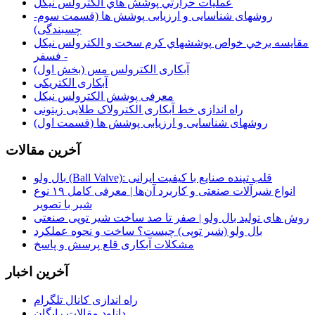
عمليات حرارتي پوشش هاي الکترولس نيکل
روشهای شناسایی و ارزیابی پوشش ها (قسمت سوم-
چسبندگی)
مقايسه برخي خواص پوششهاي كرم سخت و الكترولس نيكل
- فسفر
آبکاری الکترولس مس (بخش اول)
آبکاری الکتریکی
معرفی پوشش الکترولس نیکل
راه اندازی خط آبکاری الکترولاک طلایی زیتونی
روشهای شناسایی و ارزیابی پوشش ها (قسمت اول)
آخرین مقالات
بال ولو (Ball Valve): قلب تپنده صنایع با کیفیت ایرانی
انواع شیرآلات صنعتی و کاربرد آن‌ها | معرفی کامل ۱۹ نوع
شیر با تصویر
روش‌ های تولید بال ولو | صفر تا صد ساخت شیر توپی صنعتی
بال ولو (شیر توپی) چیست؟ ساخت و نحوه عملکرد
مشکلات آبکاری قلع پرسش و پاسخ
آخرین اخبار
راه اندازی کانال تلگرام
دانلود مقالات رایگان