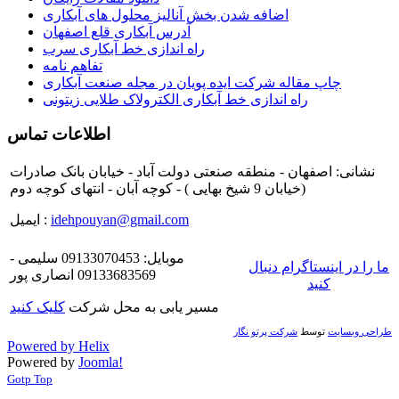
اضافه شدن بخش آنالیز محلول های آبکاری
آدرس آبکاری قلع اصفهان
راه اندازی خط آبکاری سرب
تفاهم نامه
چاپ مقاله شرکت ایده پویان در مجله صنعت آبکاری
راه اندازی خط آبکاری الکترولاک طلایی زیتونی
اطلاعات تماس
نشانی: اصفهان - منطقه صنعتی دولت آباد - خیابان بانک صادرات
(خیابان 9 شیخ بهایی ) - کوچه آبان - انتهای کوچه دوم
idehpouyan@gmail.com
ایمیل :
موبایل: 09133070453 سلیمی -
ما را در اینستاگرام دنبال
09133683569 انصاری پور
کنید
مسیر یابی به محل شرکت
کلیک کنید
طراحی وبسایت
توسط
شرکت پرتو نگار
Powered by Helix
Powered by
Joomla!
Gotp Top