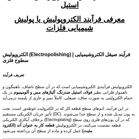
استیل
معرفی فرآیند الکتروپولیش یا پولیش
شیمیایی فلزات
الکتروپولیش (Electropolishing) | فرآیند صیقل الکتروشیمیایی
سطوح فلزی
تعریف فرآیند
الکتروپولیش فرآیندی الکتروشیمیایی است که در آن سطح ناصاف، ناهمگون و
ناهموار فلزاتی نظیر
فولاد، استیل ضدزنگ، آلیاژهای مس و آلومینیوم
در یک
حمام الکترولیتی به صورت صاف، صیقلی، کاملاً تمیز و عاری از پلیسه درمی‌آید.
در این فرآیند، اتم‌های سطح قطعه کار که در الکترولیت غوطه‌ور است، تحت
تأثیر جریان الکتریکی مستقیم (DC) به یون تبدیل شده و از سطح جدا می‌شوند.
برخلاف آبکاری الکتریکی (Electroplating) که در آن یون‌های فلزی روی سطح
قطعه نشست می‌کنند، در الکتروپولیش
قطعه کار به عنوان آند (الکترود
عمل کرده و ماده از سطح آن برداشته می‌شود.
مثبت)