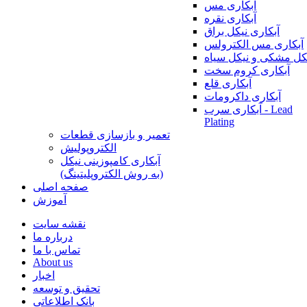
آبکاری مس
آبکاری نقره
آبکاری نیکل براق
آبکاری مس الکترولس
کل مشکی و نیکل سیاه
آبکاری کروم سخت
آبکاری قلع
آبکاری داکرومات
آبکاری سرب - Lead
Plating
تعمیر و بازسازی قطعات
الکتروپولیش
آبکاری کامپوزینی نیکل
(به روش الکتروپلیتینگ)
صفحه اصلی
آموزش
نقشه سایت
درباره ما
تماس با ما
About us
اخبار
تحقیق و توسعه
بانک اطلاعاتی