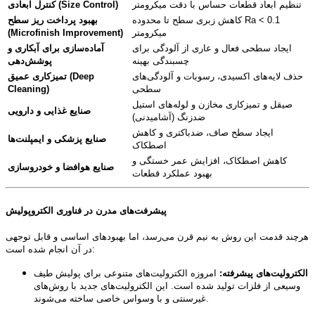
تنظیم ابعاد قطعات حساس با دقت میکرومتر
کنترل ابعادی (Size Control)
کاهش زبری سطح تا محدوده Ra < 0.1
بهبود پرداخت ریز سطح
میکرومتر
(Microfinish Improvement)
ایجاد سطحی فعال و عاری از آلودگی برای
آماده‌سازی برای آبکاری و
چسبندگی بهینه
پوشش‌دهی
حذف لایه‌های اکسیدی، رسوبات و آلودگی‌های
تمیزکاری عمیق (Deep
سطحی
Cleaning)
صیقل و تمیزکاری مخازن و لوله‌های استیل
صنایع غذایی و دارویی
ضدزنگ (آشامیدنی)
ایجاد سطح صاف، ضدباکتری و کاهش
صنایع پزشکی و ایمپلنت‌ها
اصطکاک
کاهش اصطکاک، افزایش عمر خستگی و
صنایع هوافضا و خودروسازی
بهبود عملکرد قطعات
پیشرفت‌های مدرن در فناوری الکتروپولیش
هرچند قدمت این روش به نیم قرن می‌رسد، اما بهبودهای اساسی و قابل توجهی
در آن انجام شده است:
الکترولیت‌های پیشرفته:
امروزه الکترولیت‌های متنوعی برای پولیش طیف
وسیعی از فلزات تولید شده است. این الکترولیت‌های جدید با روش‌های
غیرسنتی و با وسواس خاصی ساخته می‌شوند.