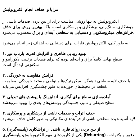
مزایا و اهداف انجام الکتروپولیش
الکتروپولیش نه تنها روشی مناسب برای از بین بردن صدمات ناشی از
جوشکاری، سنگ‌زنی، برشکاری و پرسکاری است، بلکه
بهترین روش برای حذف
محسوب می‌شود.
خراش‌های میکروسکوپی و دستیابی به سطحی آینه‌ای و براق
به طور کلی، الکتروپولیش فلزات برای دستیابی به اهداف زیر انجام می‌شود:
۱. بهبود زیبایی ظاهری و افزایش قدرت بازتاب نور
سطح نهایی کاملاً براق و آینه‌ای بوده که برای قطعات تزئینی، دکوراتیو و
سکه‌زنی ایده‌آل است.
۲. افزایش مقاومت به خوردگی
با حذف لایه سطحی ناهمگن، میکروترک‌ها و نواحی مستعد خوردگی، مقاومت
قطعه در محیط‌های خورنده به طور چشمگیری افزایش می‌یابد.
۳. آماده‌سازی سطح برای آبکاری، آندایزینگ یا پوشش‌های تبدیلی
سطح صیقلی و تمیز، چسبندگی پوشش‌های بعدی را بهبود می‌بخشد.
۴. حذف اثرات و صدمات ناشی از برشکاری و پرسکاری
لایه آسیب‌دیده سطحی ناشی از فرآیندهای مکانیکی به طور کامل حذف می‌شود.
۵. از بین بردن زوائد فلزی ناشی از تراشکاری (پلیسه‌گیری)
دقیق و یکنواخت
پلیسه‌گیری (Deburring)
یکی از کاربردهای مهم الکتروپولیش،