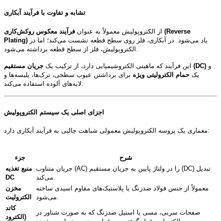
تشابه و تفاوت با فرآیند آبکاری
از الکتروپولیش معمولاً به عنوان
فرآیند معکوس روکش‌کاری (Reverse
یاد می‌شود. در آبکاری، فلز روی سطح قطعه نشست می‌کند؛ اما در
Plating)
الکتروپولیش، فلز از سطح قطعه برداشته می‌شود.
و
جریان مستقیم (DC)
این فرآیند که ماهیتی الکتروشیمیایی دارد، از ترکیب یک
یک
حمام الکترولیتی ویژه
برای برداشتن عیوب سطحی، ترک‌ها، پلیسه‌ها و
لایه‌های آلوده استفاده می‌کند.
اجزای اصلی یک سیستم الکتروپولیش
معماری یک پروسه الکتروپولیش معمولی شباهت جالبی به فرآیند آبکاری دارد:
شرح
جزء
جریان متناوب (AC) را در ولتاژ پایین به جریان مستقیم (DC) تبدیل
منبع تغذیه
می‌کند.
DC
معمولاً از جنس فولاد ضدزنگ یا پلاستیک‌های مقاوم اسیدی ساخته
مخزن
می‌شود.
الکترولیت
کاتد
صفحات سربی، مسی یا استیل ضدزنگ که به صورت شناور در
(الکترود