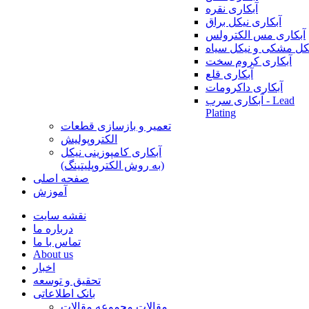
آبکاری نقره
آبکاری نیکل براق
آبکاری مس الکترولس
کل مشکی و نیکل سیاه
آبکاری کروم سخت
آبکاری قلع
آبکاری داکرومات
آبکاری سرب - Lead
Plating
تعمیر و بازسازی قطعات
الکتروپولیش
آبکاری کامپوزینی نیکل
(به روش الکتروپلیتینگ)
صفحه اصلی
آموزش
نقشه سایت
درباره ما
تماس با ما
About us
اخبار
تحقیق و توسعه
بانک اطلاعاتی
مقالات
مجموعه مقالات