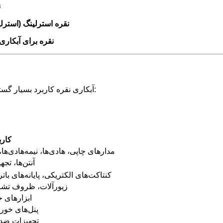
ن
نقره استرلینگ (استرلی
نقره برای آبکاری
آبکاری نقره کاربرد بسیار گسترده‌ای در صنایع مختلف دارد. مهمترین صنایع مصرف‌کننده عبارتند از:
کارب
مدارهای چاپی، هادی‌ها، نیمه‌هادی‌ها،
کانکتورهای高频، آن
کنتاکت‌های الکتریکی، پایانه‌های ب
زیورآلات، ظروف تشریف
ابزارهای ج
پنل‌های خورش
تجهیزات ضدب