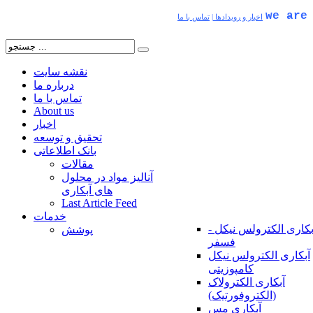
we are
اخبار و رویدادها
|
تماس با ما
نقشه سایت
درباره ما
تماس با ما
About us
اخبار
تحقیق و توسعه
بانک اطلاعاتی
مقالات
آنالیز مواد در محلول
های آبکاری
Last Article Feed
خدمات
بکاری الکترولس نیکل -
پوشش
فسفر
آبکاری الکترولس نیکل
کامپوزیتی
آبکاری الکترولاک
(الکتروفورتیک)
آبکاری مس