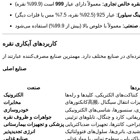
قره خالص تجاری:
معمولاً دارای عیار
999
است (99.9% نقره)
نگ سیلور):
عیار 925 (92.5% نقره، 7.5% مس یا فلزات دیگر)
 صنعتی:
معمولاً با خلوص بالا (بیش از 99.9%) استفاده می‌شود
کاربردهای آبکاری نقره
صنایع اصلی
ردها
صنعت
 کنتاکت‌های الکتریکی، کلیدها و رله‌ها
الکترونیک
تن‌ها، تجهیزات انتقال سیگنال
مخابرات
اتری، سنسورها، شاسی‌های الکترونیکی
خودروسازی
اتی، کارد و چنگال، تابلوهای تزئینی
جواهرات و ظروف نقره
راحی، کاتترها، تجهیزات ضدباکتریایی
پزشکی و تجهیزات بیمارستانی
یدی، باتری‌ها، سلول‌های فتوولتائیک
انرژی تجدیدپذیر
اکتریایی، سطوح تماس با مواد غذایی
صنایع غذایی