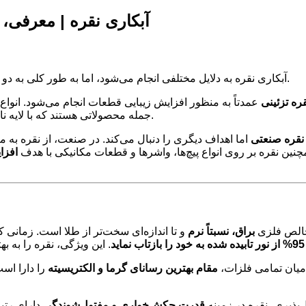
آبکاری نقره | معرفی،
تقسیم می‌شود.
آبکاری نقره به دلایل مختلفی انجام می‌شود، اما به طور کلی به د
ره تزئینی
عمدتاً به منظور افزایش زیبایی قطعات انجام می‌شود. انواع
جمله محصولاتی هستند که با لایه نازکی از نقره پوشش داده می‌شوند تا درخشش و جلوه خاصی پیدا کنند.
 نقره صنعتی
اما اهداف دیگری را دنبال می‌کند. در صنعت، از نقره به 
نین نقره بر روی انواع پیچ‌ها، واشرها و قطعات مکانیکی با هدف
افزا
خالص فلزی
براق، نسبتاً نرم
و تا اندازه‌ای سخت‌تر از طلا است. زمانی 
95% از نور تابیده شده به خود را بازتاب نماید
میان تمامی فلزات،
مقام بهترین رسانای گرما و الکتریسیته
را دارا است
پذیری، نقره در زمینه
قدرت چکش‌خواری و مفتول‌شوندگی
دارای رتب