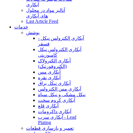
آبکاری
آنالیز مواد در محلول
های آبکاری
Last Article Feed
خدمات
پوشش
آبکاری الکترولس نیکل -
فسفر
آبکاری الکترولس نیکل
کامپوزیتی
آبکاری الکترولاک
(الکتروفورتیک)
آبکاری مس
آبکاری نقره
آبکاری نیکل براق
آبکاری مس الکترولس
نیکل مشکی و نیکل سیاه
آبکاری کروم سخت
آبکاری قلع
آبکاری داکرومات
آبکاری سرب - Lead
Plating
تعمیر و بازسازی قطعات