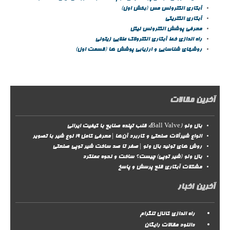
آبکاری الکترولس مس (بخش اول)
آبکاری الکتریکی
معرفی پوشش الکترولس نیکل
راه اندازی خط آبکاری الکترولاک طلایی زیتونی
روشهای شناسایی و ارزیابی پوشش ها (قسمت اول)
آخرین مقالات
بال ولو (Ball Valve): قلب تپنده صنایع با کیفیت ایرانی
انواع شیرآلات صنعتی و کاربرد آن‌ها | معرفی کامل ۱۹ نوع شیر با تصویر
روش‌ های تولید بال ولو | صفر تا صد ساخت شیر توپی صنعتی
بال ولو (شیر توپی) چیست؟ ساخت و نحوه عملکرد
مشکلات آبکاری قلع پرسش و پاسخ
آخرین اخبار
راه اندازی کانال تلگرام
دانلود مقالات رایگان