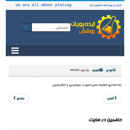
we are all about plating
اخبار و رویدادها
|
تماس با ما
چاپ
ایمیل
بازدید: 24286
راه اندازی خطوط مس اسیدیٰ سیانوری و الکترولس
قبلی
بعدی
حاضرین در سایت