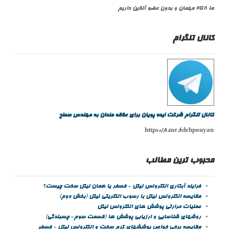
ما 258 مهمان و بدون عضو آنلاین داریم
کانال تلگرام
کانال تلگرام شرکت ایده پویان برای علاقه مندان به مهندس سطح
https://t.me/idehpouyan
محبوب ترین مطالب
فرایند آبکاری الکترولس نیکل - فسفر یا همان نیکل سخت چیست؟
مقايسه الکترولس نيکل با رسوب الکتريکی نيکل (بخش دوم)
عمليات حرارتي پوشش هاي الکترولس نيکل
روشهای شناسایی و ارزیابی پوشش ها (قسمت سوم- چسبندگی)
مقايسه برخي خواص پوششهاي كرم سخت و الكترولس نيكل - فسفر