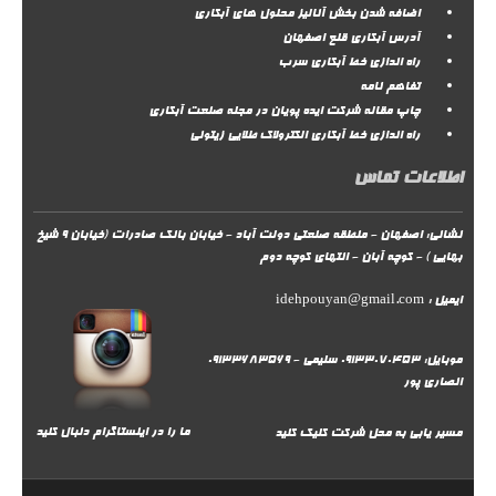
اضافه شدن بخش آنالیز محلول های آبکاری
آدرس آبکاری قلع اصفهان
راه اندازی خط آبکاری سرب
تفاهم نامه
چاپ مقاله شرکت ایده پویان در مجله صنعت آبکاری
راه اندازی خط آبکاری الکترولاک طلایی زیتونی
اطلاعات تماس
نشانی: اصفهان - منطقه صنعتی دولت آباد - خیابان بانک صادرات (خیابان 9 شیخ
بهایی ) - کوچه آبان - انتهای کوچه دوم
ایمیل :
idehpouyan@gmail.com
موبایل: 09133070453 سلیمی - 09133683569
انصاری پور
ما را در اینستاگرام دنبال کنید
مسیر یابی به محل شرکت
کلیک کنید