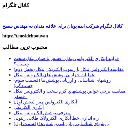
کانال تلگرام
کانال تلگرام شرکت ایده پویان برای علاقه مندان به مهندس سطح
https://t.me/idehpouyan
محبوب ترین مطالب
فرایند آبکاری الکترولس نیکل - فسفر یا همان نیکل سخت
چیست؟
مقايسه الکترولس نيکل با رسوب الکتريکی نيکل (بخش دوم)
عمليات حرارتي پوشش هاي الکترولس نيکل
روشهای شناسایی و ارزیابی پوشش ها (قسمت سوم-
چسبندگی)
مقايسه برخي خواص پوششهاي كرم سخت و الكترولس نيكل
- فسفر
آبکاری الکترولس مس (بخش اول)
آبکاری الکتریکی
معرفی پوشش الکترولس نیکل
راه اندازی خط آبکاری الکترولاک طلایی زیتونی
روشهای شناسایی و ارزیابی پوشش ها (قسمت اول)