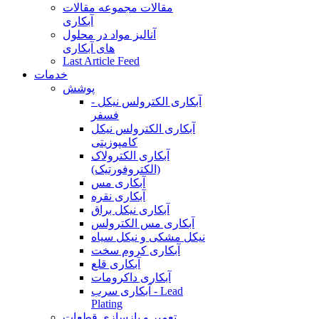
مقالات
مجموعه مقالات
آبکاری
آنالیز مواد در محلول
های آبکاری
Last Article Feed
خدمات
پوشش
آبکاری الکترولس نیکل -
فسفر
آبکاری الکترولس نیکل
کامپوزیتی
آبکاری الکترولاک
(الکتروفورتیک)
آبکاری مس
آبکاری نقره
آبکاری نیکل براق
آبکاری مس الکترولس
نیکل مشکی و نیکل سیاه
آبکاری کروم سخت
آبکاری قلع
آبکاری داکرومات
آبکاری سرب - Lead
Plating
تعمیر و بازسازی قطعات