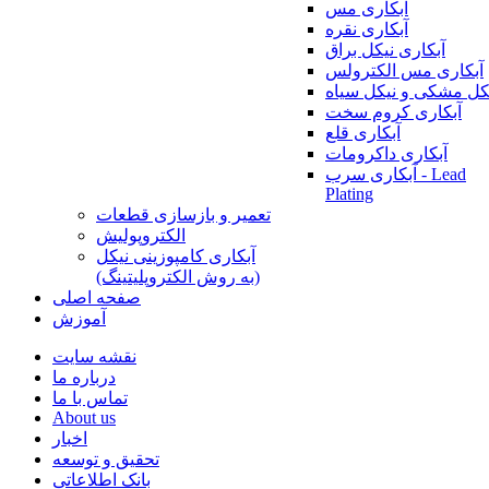
آبکاری مس
آبکاری نقره
آبکاری نیکل براق
آبکاری مس الکترولس
کل مشکی و نیکل سیاه
آبکاری کروم سخت
آبکاری قلع
آبکاری داکرومات
آبکاری سرب - Lead
Plating
تعمیر و بازسازی قطعات
الکتروپولیش
آبکاری کامپوزینی نیکل
(به روش الکتروپلیتینگ)
صفحه اصلی
آموزش
نقشه سایت
درباره ما
تماس با ما
About us
اخبار
تحقیق و توسعه
بانک اطلاعاتی