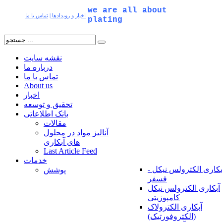
we are all about
اخبار و رویدادها
|
تماس با ما
plating
نقشه سایت
درباره ما
تماس با ما
About us
اخبار
تحقیق و توسعه
بانک اطلاعاتی
مقالات
آنالیز مواد در محلول
های آبکاری
Last Article Feed
خدمات
بکاری الکترولس نیکل -
پوشش
فسفر
آبکاری الکترولس نیکل
کامپوزیتی
آبکاری الکترولاک
(الکتروفورتیک)