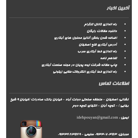
آخرین اخبار
راه اندازی کانال تلگرام
دانلود مقالات رایگان
اضافه شدن بخش آنالیز محلول های آبکاری
آدرس آبکاری قلع اصفهان
راه اندازی خط آبکاری سرب
تفاهم نامه
چاپ مقاله شرکت ایده پویان در مجله صنعت آبکاری
راه اندازی خط آبکاری الکترولاک طلایی زیتونی
اطلاعات تماس
نشانی: اصفهان - منطقه صنعتی دولت آباد - خیابان بانک صادرات (خیابان 9 شیخ
بهایی ) - کوچه آبان - انتهای کوچه دوم
ایمیل :
idehpouyan@gmail.com
موبایل: 09133070453 سلیمی - 09133683569