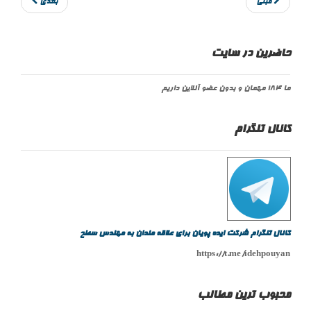
قبلی
بعدی
حاضرین در سایت
ما 184 مهمان و بدون عضو آنلاین داریم
کانال تلگرام
کانال تلگرام شرکت ایده پویان برای علاقه مندان به مهندس سطح
https://t.me/idehpouyan
محبوب ترین مطالب