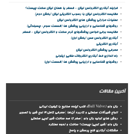
فرایند آبکاری الکترولس نیکل - فسفر یا همان نیکل سخت چیست؟
مقايسه الکترولس نيکل با رسوب الکتريکی نيکل (بخش دوم)
عمليات حرارتي پوشش هاي الکترولس نيکل
روشهای شناسایی و ارزیابی پوشش ها (قسمت سوم- چسبندگی)
مقايسه برخي خواص پوششهاي كرم سخت و الكترولس نيكل - فسفر
آبکاری الکترولس مس (بخش اول)
آبکاری الکتریکی
معرفی پوشش الکترولس نیکل
راه اندازی خط آبکاری الکترولاک طلایی زیتونی
روشهای شناسایی و ارزیابی پوشش ها (قسمت اول)
آخرین مقالات
بال ولو (Ball Valve): قلب تپنده صنایع با کیفیت ایرانی
انواع شیرآلات صنعتی و کاربرد آن‌ها | معرفی کامل ۱۹ نوع شیر با تصویر
روش‌ های تولید بال ولو | صفر تا صد ساخت شیر توپی صنعتی
بال ولو (شیر توپی) چیست؟ ساخت و نحوه عملکرد
مشکلات آبکاری قلع پرسش و پاسخ