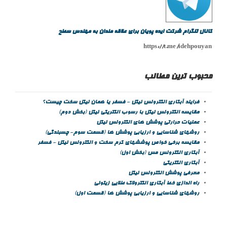
کانال تلگرام شرکت ایده پویان برای علاقه مندان به مهندس سطح
https://t.me/idehpouyan
محبوب ترین مطالب
فرایند آبکاری الکترولس نیکل - فسفر یا همان نیکل سخت چیست؟
مقايسه الکترولس نيکل با رسوب الکتريکی نيکل (بخش دوم)
عمليات حرارتي پوشش هاي الکترولس نيکل
روشهای شناسایی و ارزیابی پوشش ها (قسمت سوم- چسبندگی)
مقايسه برخي خواص پوششهاي كرم سخت و الكترولس نيكل - فسفر
آبکاری الکترولس مس (بخش اول)
آبکاری الکتریکی
معرفی پوشش الکترولس نیکل
راه اندازی خط آبکاری الکترولاک طلایی زیتونی
روشهای شناسایی و ارزیابی پوشش ها (قسمت اول)