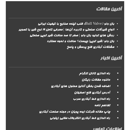
آخرین مقالات
بال ولو (Ball Valve): قلب تپنده صنایع با کیفیت ایرانی
انواع شیرآلات صنعتی و کاربرد آن‌ها | معرفی کامل ۱۹ نوع شیر با تصویر
روش‌ های تولید بال ولو | صفر تا صد ساخت شیر توپی صنعتی
بال ولو (شیر توپی) چیست؟ ساخت و نحوه عملکرد
مشکلات آبکاری قلع پرسش و پاسخ
آخرین اخبار
راه اندازی کانال تلگرام
دانلود مقالات رایگان
اضافه شدن بخش آنالیز محلول های آبکاری
آدرس آبکاری قلع اصفهان
راه اندازی خط آبکاری سرب
تفاهم نامه
چاپ مقاله شرکت ایده پویان در مجله صنعت آبکاری
راه اندازی خط آبکاری الکترولاک طلایی زیتونی
اطلاعات تماس